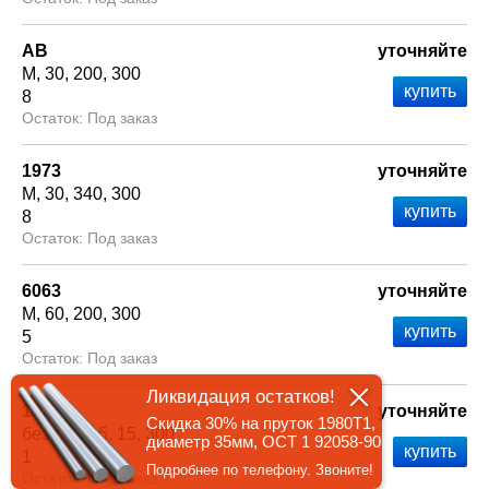
АВ
уточняйте
М
30
200
300
8
Под заказ
1973
уточняйте
М
30
340
300
8
Под заказ
6063
уточняйте
М
60
200
300
5
Под заказ
Ликвидация остатков!
1925
уточняйте
Скидка 30% на пруток 1980Т1,
без т/о
1.5
15
300
диаметр 35мм, ОСТ 1 92058-90
1
Подробнее по телефону. Звоните!
Под заказ