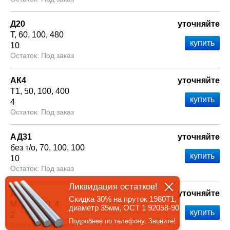
Д20
уточняйте
Т
60
100
480
10
Под заказ
АК4
уточняйте
Т1
50
100
400
4
Под заказ
АД31
уточняйте
без т/о
70
100
100
10
Под заказ
Ликвидация остатков!
Амг3
уточняйте
Скидка 30% на пруток 1980Т1,
М
1.5
100
4
диаметр 35мм, ОСТ 1 92058-90
2
Подробнее по телефону. Звоните!
Под заказ