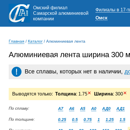
Омский филиал
Филиалы в 17-т
Самарской алюминиевой
Омск
компании
Главная
/
Каталог
/
Алюминиевая лента
Алюминиевая лента ширина 300 м
Все сплавы, которых нет в наличии,
д
✕
✕
Выводятся только:
Толщина
: 1.75
Ширина
: 300
По сплаву:
А7
А6
А5
А0
АД0
АД1
По толщине:
0.25
0.5
0.75
1
1.25
1.5