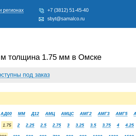
и регионах
+7 (3812) 51-45-40
sbyt@samalco.ru
м толщина 1.75 мм в Омске
оступны под заказ
АД00
ММ
Д12
АМЦ
АМЦС
АМГ2
АМГ3
АМГ5
1.75
2
2.25
2.5
2.75
3
3.25
3.5
3.75
4
4.25