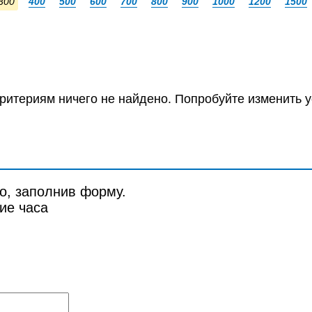
300
400
500
600
700
800
900
1000
1200
1500
ритериям ничего не найдено. Попробуйте изменить у
о, заполнив форму.
ие часа