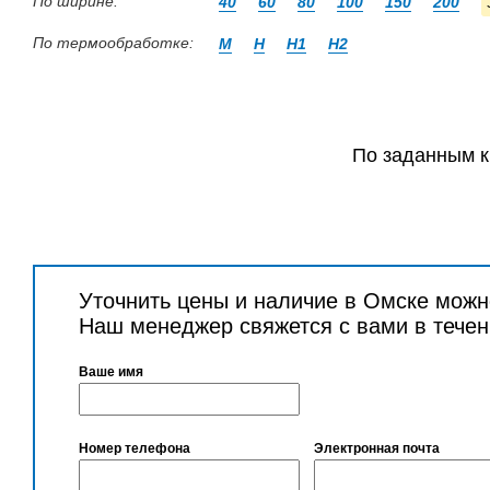
По ширине:
40
60
80
100
150
200
По термообработке:
М
Н
Н1
Н2
По заданным к
Уточнить цены и наличие в Омске можн
Наш менеджер свяжется с вами в течен
Ваше имя
Номер телефона
Электронная почта