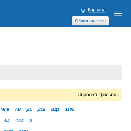
Корзина
Обратная связь
Сбросить фильтры
АМГ6
АВ
Д1
Д16
ВД1
1105
4.5
4.75
5